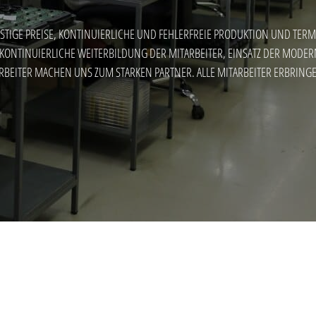
TIGE PREISE, KONTINUIERLICHE UND FEHLERFREIE PRODUKTION UND TERMI
 KONTINUIERLICHE WEITERBILDUNG DER MITARBEITER, EINSATZ DER MODE
BEITER MACHEN UNS ZUM STARKEN PARTNER. ALLE MITARBEITER ERBRINGEN