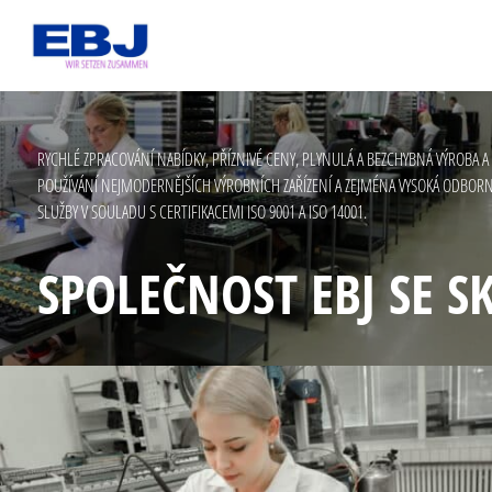
RYCHLÉ ZPRACOVÁNÍ NABÍDKY, PŘÍZNIVÉ CENY, PLYNULÁ A BEZCHYBNÁ VÝROBA 
POUŽÍVÁNÍ NEJMODERNĚJŠÍCH VÝROBNÍCH ZAŘÍZENÍ A ZEJMÉNA VYSOKÁ ODBORN
SLUŽBY V SOULADU S CERTIFIKACEMI ISO 9001 A ISO 14001.
SPOLEČNOST EBJ SE S