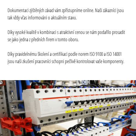
Dokumentaci zjištěných závad vám zpřístupníme online. Naši zákazníci jsou
tak vždy včas informováni o aktuálním stavu.
Díky vysoké kvalitě v kombinaci s atraktivní cenou se nám podařilo prosadit
se jako jedna z předních firem v tomto oboru.
Díky pravidelnému školení a certifikaci podle norem ISO 9100 a ISO 14001
jsou naši zkušení pracovníci schopni pečlivě kontrolovat vaše komponenty.