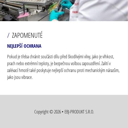
ZAPOMENUTÉ
NEJLEPŠÍ OCHRANA
Pokud je třeba chránit součásti dílu před škodlivými vlivy, jako je vlhkost,
prach nebo extrémní teploty, je bezpečnou volbou zapouzdření. Zalití v
zalévací hmotě také poskytuje nejlepší ochranu proti mechanickým nárazům,
jako jsou vibrace.
Copyright © 2026 • EBJ-PRODUKT S.R.O.