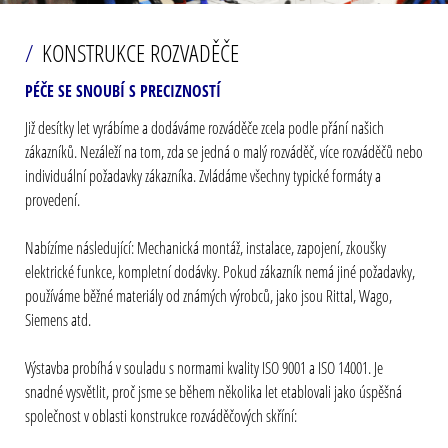
KONSTRUKCE ROZVADĚČE
PÉČE SE SNOUBÍ S PRECIZNOSTÍ
Již desítky let vyrábíme a dodáváme rozváděče zcela podle přání našich
zákazníků. Nezáleží na tom, zda se jedná o malý rozváděč, více rozváděčů nebo
individuální požadavky zákazníka. Zvládáme všechny typické formáty a
provedení.
Nabízíme následující: Mechanická montáž, instalace, zapojení, zkoušky
elektrické funkce, kompletní dodávky. Pokud zákazník nemá jiné požadavky,
používáme běžné materiály od známých výrobců, jako jsou Rittal, Wago,
Siemens atd.
Výstavba probíhá v souladu s normami kvality ISO 9001 a ISO 14001. Je
snadné vysvětlit, proč jsme se během několika let etablovali jako úspěšná
společnost v oblasti konstrukce rozváděčových skříní: